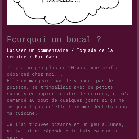
Pourquoi un bocal ?
Laisser un commentaire
/
Toquade de la
semaine
/ Par
Gwen
Il y a un peu plus de 20 ans, une meuf a
débarqué chez moi. .
Elle ne mangeait pas de viande, pas de
poisson, se trimballait avec de petits
sachets en papier remplis de graines, et m’a
demandé au bout de quelques jours si ça ne
me gênait pas qu’elle trie mes déchets dans
ma cuisine.
Je l’ai trouvée bizarre et un peu allumée,
et je lui ai répondu « tu fais ce que tu
veux ».