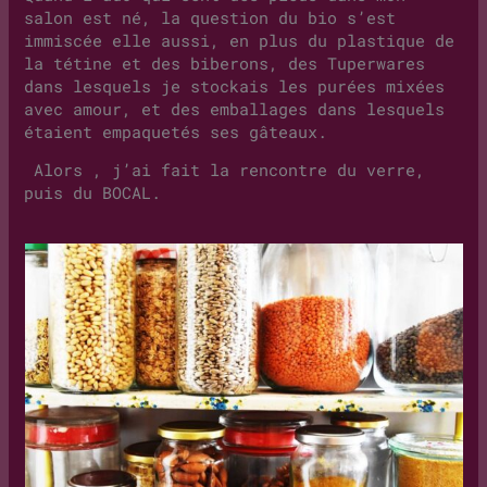
salon est né, la question du bio s’est
immiscée elle aussi, en plus du plastique de
la tétine et des biberons, des Tuperwares
dans lesquels je stockais les purées mixées
avec amour, et des emballages dans lesquels
étaient empaquetés ses gâteaux.
Alors , j’ai fait la rencontre du verre,
puis du BOCAL.