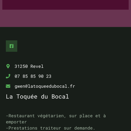
s
s
e
e
-
m
a
i
31250 Revel
l
07 85 85 90 23
gwen@latoqueedubocal.fr
La Toquée du Bocal
-Restaurant végétarien, sur place et à
emporter
-Prestations traiteur sur demande.