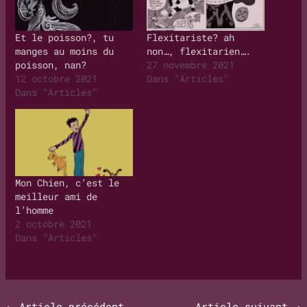
Et le poisson?, tu
Flexitariste? ah
manges au moins du
non…, flexitarien….
poisson, nan?
27 novembre 2021
12 octobre 2021
Dans "Articles"
Dans "Articles"
Mon Chien, c’est le
meilleur ami de
l’homme
2 octobre 2021
Dans "Articles"
←
Article précédent
Article suivant
→