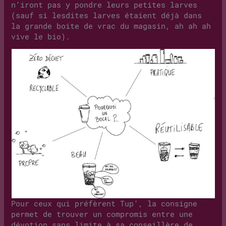
n’iront pas y pondre leurs petites larves
(sauf si lesdites larves étaient déjà dans
la grande boite de vrac du magasin, ah ah ah
vive le bio).
Pour ceux qui préfèrent Tup’, la consigne
permet de trouver un compromis entre une
dévotion sans limite à sa conseillère de